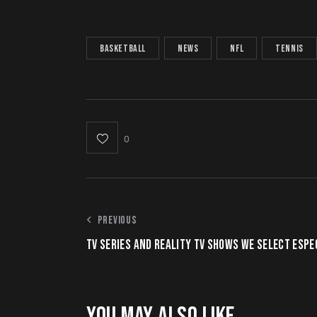
basketball
news
NFL
tennis
0
POST
PREVIOUS
TV SERIES AND REALITY TV SHOWS WE SELECT ESPE
NAVIGATION
YOU MAY ALSO LIKE